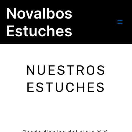
Ir
Main
Novalbos
al
Men
contenido
Estuches
NUESTROS
ESTUCHES