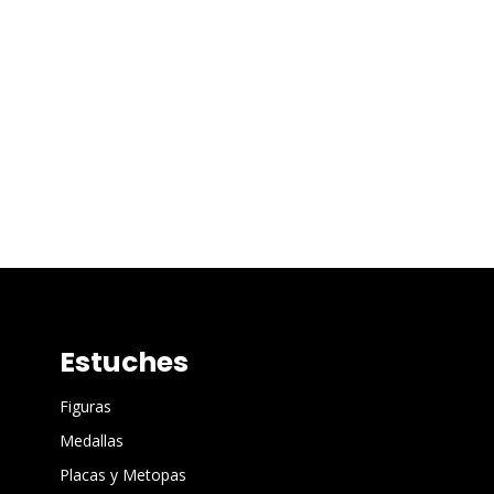
Estuches
Figuras
Medallas
Placas y Metopas